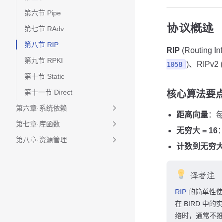
第六节 Pipe
协议概述
第七节 RAdv
第八节 RIP
RIP
(Routing
第九节 RPKI
)、RIPv2 
1058
第十节 Static
第十一节 Direct
核心算法要
第六章·系统依赖
距离向量
：
第七章·库函数
无穷大 = 16
第八章·资源管理
计数到无穷
译者注
RIP
的简单性使
在 BIRD 
络时，通常不推