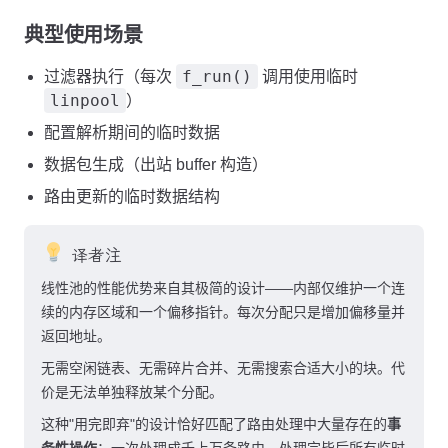
典型使用场景
f_run()
过滤器执行（每次
调用使用临时
linpool
）
配置解析期间的临时数据
数据包生成（出站 buffer 构造）
路由更新的临时数据结构
译者注
线性池的性能优势来自其极简的设计——内部仅维护一个连
续的内存区域和一个偏移指针。每次分配只是增加偏移量并
返回地址。
无需空闲链表、无需碎片合并、无需搜索合适大小的块。代
价是无法单独释放某个分配。
这种"用完即弃"的设计恰好匹配了路由处理中大量存在的
事
务性操作
：一次处理成千上万条路由，处理完毕后所有临时