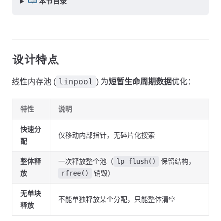
本节目录
设计特点
linpool
线性内存池 (
) 为
短暂生命周期数据
优化：
特性
说明
快速分
仅移动内部指针，无碎片化搜索
配
整体释
一次释放整个池（
lp_flush()
保留结构，
放
rfree()
销毁）
无单块
不能单独释放某个分配，只能整体清空
释放